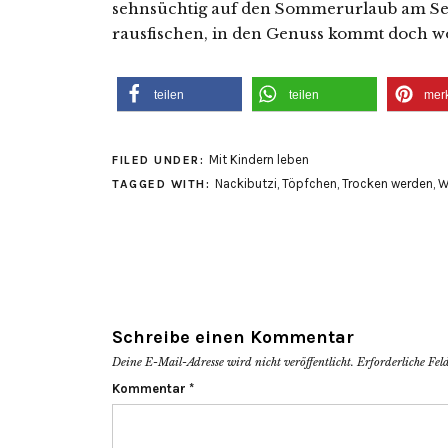
sehnsüchtig auf den Sommerurlaub am See
rausfischen, in den Genuss kommt doch woh
teilen
teilen
mer
Mit Kindern leben
FILED UNDER:
Nackibutzi
,
Töpfchen
,
Trocken werden
,
W
TAGGED WITH:
Schreibe einen Kommentar
Deine E-Mail-Adresse wird nicht veröffentlicht.
Erforderliche Fel
Kommentar
*