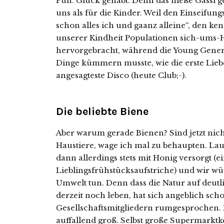
Puh. Glück gehabt. Denn das hieße Gassi 
uns als für die Kinder. Weil den Einseifun
schon alles ich und gaanz alleine“, den ken
unserer Kindheit Populationen sich-ums
hervorgebracht, während die Young Genera
Dinge kümmern musste, wie die erste Liebe
angesagteste Disco (heute Club;-).
Die beliebte Biene
Aber warum gerade Bienen? Sind jetzt nich
Haustiere, wage ich mal zu behaupten. La
dann allerdings stets mit Honig versorgt (e
Lieblingsfrühstücksaufstriche) und wir w
Umwelt tun. Denn dass die Natur auf deut
derzeit noch leben, hat sich angeblich sch
Gesellschaftsmitgliedern rumgesprochen. 
auffallend groß. Selbst große Supermarktke