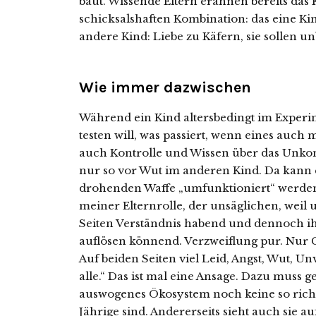
baut. Wissende Eltern erahnen bereits das K
schicksalshaften Kombination: das eine Kind
andere Kind: Liebe zu Käfern, sie sollen u
Wie immer dazwischen
Während ein Kind altersbedingt im Experi
testen will, was passiert, wenn eines auch 
auch Kontrolle und Wissen über das Unkon
nur so vor Wut im anderen Kind. Da kann e
drohenden Waffe „umfunktioniert“ werden.
meiner Elternrolle, der unsäglichen, weil 
Seiten Verständnis habend und dennoch ih
auflösen könnend. Verzweiflung pur. Nur G
Auf beiden Seiten viel Leid, Angst, Wut, Unv
alle.“ Das ist mal eine Ansage. Dazu muss 
auswogenes Ökosystem noch keine so rich
Jährige sind. Andererseits sieht auch sie au