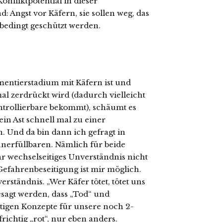
onfliktpotential in dieser
: Angst vor Käfern, sie sollen weg, das
nbedingt geschützt werden.
mentierstadium mit Käfern ist und
mal zerdrückt wird (dadurch vielleicht
trollierbare bekommt), schäumt es
in Ast schnell mal zu einer
 Und da bin dann ich gefragt in
unerfüllbaren. Nämlich für beide
r wechselseitiges Unverständnis nicht
efahrenbeseitigung ist mir möglich.
erständnis. „Wer Käfer tötet, tötet uns
gesagt werden, dass „Tod“ und
tigen Konzepte für unsere noch 2-
frichtig „rot“, nur eben anders.