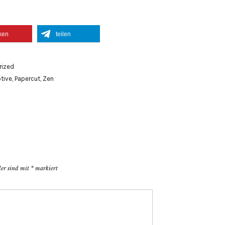
ken
teilen
rized
tive
,
Papercut
,
Zen
der sind mit
*
markiert