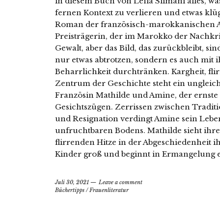
in diesem Buch von Leïla Slimani alles, wa
fernen Kontext zu verlieren und etwas kl
Roman der französisch-marokkanischen A
Preisträgerin, der im Marokko der Nachkri
Gewalt, aber das Bild, das zurückbleibt, si
nur etwas abtrotzen, sondern es auch mit 
Beharrlichkeit durchtränken. Kargheit, fli
Zentrum der Geschichte steht ein ungleich
Französin Mathilde und Amine, der ernst
Gesichtszügen. Zerrissen zwischen Tradi
und Resignation verdingt Amine sein Leb
unfruchtbaren Bodens. Mathilde sieht ihre
flirrenden Hitze in der Abgeschiedenheit 
Kinder groß und beginnt in Ermangelung e
Juli 30, 2021
Leave a comment
Büchertipps
/
Frauenliteratur